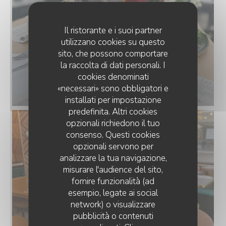
Il ristorante e i suoi partner
utilizzano cookies su questo
sito, che possono comportare
la raccolta di dati personali. I
cookies denominati
«necessari» sono obbligatori e
installati per impostazione
predefinita. Altri cookies
opzionali richiedono il tuo
consenso. Questi cookies
opzionali servono per
analizzare la tua navigazione,
misurare l'audience del sito,
fornire funzionalità (ad
esempio, legate ai social
network) o visualizzare
BRASSERIE L'EXPRESS
pubblicità o contenuti