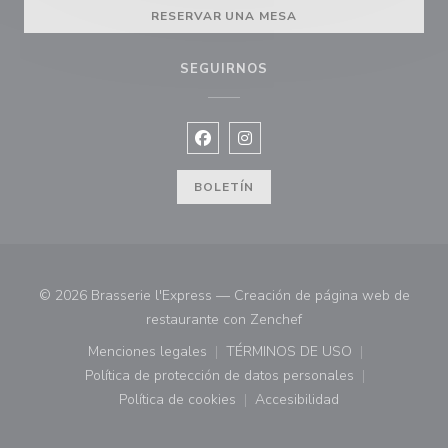
RESERVAR UNA MESA
SEGUIRNOS
Facebook ((abre en una nueva vent
Instagram ((abre en una nuev
BOLETÍN
© 2026 Brasserie l'Express — Creación de página web de
((abre en una nueva ve
restaurante con
Zenchef
Menciones legales
TÉRMINOS DE USO
((abre en una nueva ventana))
((abre en una nueva ven
Política de protección de datos personales
((abre en una nueva ventana))
Política de cookies
Accesibilidad
((abre en una nueva ventana))
((abre en una nueva ven