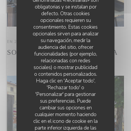
denominadas «necesarias» son
obligatorias y se instalan por
defecto. Otras cookies
opcionales requieren su
consentimiento. Estas cookies
opcionales sirven para analizar
su navegación, medir la
EN 22/08/2026 DE LAS 18H00 HASTA LAS 23H45
audiencia del sitio, ofrecer
SOIRÉE CONCERT ET PAËLLA
funcionalidades (por ejemplo,
relacionadas con redes
sociales) o mostrar publicidad
o contenidos personalizados.
BRASSERIE L'EXPRESS
Haga clic en 'Aceptar todo',
'Rechazar todo' o
'Personalizar' para gestionar
sus preferencias. Puede
cambiar sus opciones en
cualquier momento haciendo
clic en el icono de cookie en la
parte inferior izquierda de las