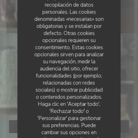
recopilación de datos
personales. Las cookies
denominadas «necesarias» son
obligatorias y se instalan por
defecto. Otras cookies
opcionales requieren su
consentimiento. Estas cookies
opcionales sirven para analizar
su navegación, medir la
audiencia del sitio, ofrecer
funcionalidades (por ejemplo,
relacionadas con redes
sociales) o mostrar publicidad
BAR BRASSERIE RESTAURANT
•
COGNAC
o contenidos personalizados.
BRASSERIE L'EXPRESS
Haga clic en 'Aceptar todo',
Brasserie l'Express
'Rechazar todo' o
'Personalizar' para gestionar
sus preferencias. Puede
RESERVAR UNA MESA
cambiar sus opciones en